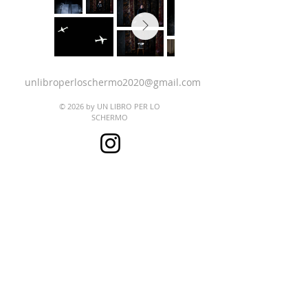
unlibroperloschermo2020@gmail.com
© 2026 by UN LIBRO PER LO
SCHERMO