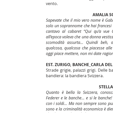
vento.
AMALIA S
Sapevate che il mio vero nome è Gab
solo un soprannome che hai francesi 
cantavo al cabaret “Qui qu’a vue C
all’epoca voleva che una donna vestiss
scomodità assurta... Quindi beh, 
qualcosa, qualcosa che piacesse all
oggi piace mettere, non mi date ragio
EST. ZURIGO, BANCHE_CARLA DE
Strade grigie, palazzi grigi. Delle
bandiera: la bandiera Svizzera.
STELLA
Quanto è bella la Svizzera, conosci
Federer e le banche... e si le banche
con i soldi... Ma non sempre sono pulit
sono e la criminalità economica è diet