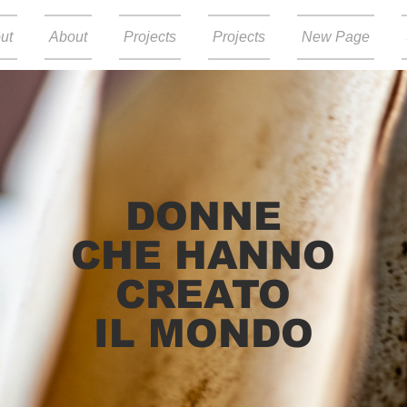
ut
About
Projects
Projects
New Page
DONNE
CHE HANNO
CREATO
IL MONDO