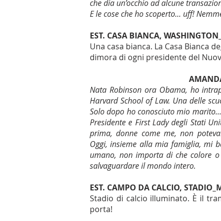
che dia un’occhio ad alcune transazion
E le cose che ho scoperto... uff! Nem
EST. CASA BIANCA, WASHINGTON
Una casa bianca. La Casa Bianca degl
dimora di ogni presidente del Nu
AMAND
Nata Robinson ora Obama, ho intrapre
Harvard School of Law. Una delle scu
Solo dopo ho conosciuto mio marito... 
Presidente e First Lady degli Stati Un
prima, donne come me, non potev
Oggi, insieme alla mia famiglia, mi bat
umano, non importa di che colore o 
salvaguardare il mondo intero.
EST. CAMPO DA CALCIO, STADIO_M
Stadio di calcio illuminato. È il t
porta!