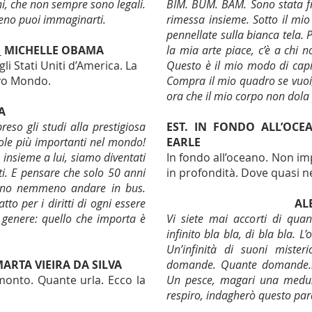
i, che non sempre sono legali.
BIM. BUM. BAM. Sono stata fr
meno puoi immaginarti.
rimessa insieme. Sotto il mio 
pennellate sulla bianca tela. P
_ MICHELLE OBAMA
la mia arte piace, c’è a chi 
i Stati Uniti d’America. La
Questo è il mio modo di capir
ovo Mondo.
Compra il mio quadro se vuoi,
ora che il mio corpo non dola
A
so gli studi alla prestigiosa
EST. IN FONDO ALL’OCE
ole più importanti nel mondo!
EARLE
insieme a lui, siamo diventati
In fondo all’oceano. Non i
iti. E pensare che solo 50 anni
in profondità. Dove quasi n
ano nemmeno andare in bus.
to per i diritti di ogni essere
AL
genere: quello che importa è
Vi siete mai accorti di quan
infinito bla bla, di bla bla. 
Un’infinità di suoni miste
ARTA VIEIRA DA SILVA
domande. Quante domande... 
ramonto. Quante urla. Ecco la
Un pesce, magari una medus
respiro, indagherò questo pa