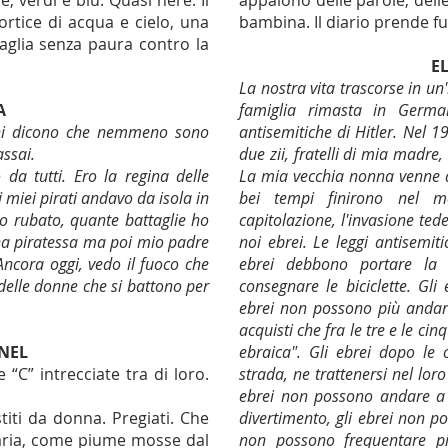
verdi e blu. Quasi nere. Il
appaiono delle parole, dell
ortice di acqua e cielo, una
bambina. Il diario prende f
caglia senza paura contro la
E
La nostra vita trascorse in un'
A
famiglia rimasta in Germa
uni dicono che nemmeno sono
antisemitiche di Hitler. Nel 
 assai.
due zii, fratelli di mia madre, 
da tutti. Ero la regina delle
La mia vecchia nonna venne da
 miei pirati andavo da isola in
bei tempi finirono nel m
ho rubato, quante battaglie ho
capitolazione, l'invasione te
una piratessa ma poi mio padre
noi ebrei. Le leggi antisemiti
Ancora oggi, vedo il fuoco che
ebrei debbono portare la 
 delle donne che si battono per
consegnare le biciclette. Gli
ebrei non possono più andare
acquisti che fra le tre e le cin
ANEL
ebraica". Gli ebrei dopo le
“C” intrecciate tra di loro.
strada, ne trattenersi nel loro
ebrei non possono andare a t
estiti da donna. Pregiati. Che
divertimento, gli ebrei non po
aria, come piume mosse dal
non possono frequentare pi