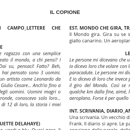
IL COPIONE
I CAMPO_LETTERE CHE
EST. MONDO CHE GIRA, T
Il Mondo gira. Gira su se 
giallo canarino. Un aeropla
E
e ragazzo con una semplice
L
ato il mondo, a chi pensi? I
Le persone mi dicevano che u
ai su, pensaci! Fatto? Beh,
io dicevo loro che volare con
i hai pensato sono 3 uomini.
paracadute. Le persone mi di
 un artista come Leonardo da
E io dicevo di loro che invece
iulio Cesare... Anch’io fino a
il giro del Mondo. Così se n
egli uomini. Uomini magri o
qualche km dalla fine, aimé, 
tronde, conoscevo solo loro...
aeroplano. Forse è per quello
di 12 di loro, la storia i miei
INT. SCRIVANIA, DIARIO_
Una scrivania. Un vecchio di
UETTE DELAHAYE)
Frank. Il diario si apre. Le