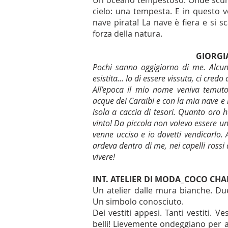
Un oceano tempestoso. Onde scure, 
cielo: una tempesta. E in questo v
nave pirata! La nave è fiera e si s
forza della natura.
GIORGI
Pochi sanno oggigiorno di me. Alc
esistita... Io di essere vissuta, ci credo
All’epoca il mio nome veniva temuto 
acque dei Caraibi e con la mia nave e i
isola a caccia di tesori. Quanto oro 
vinto! Da piccola non volevo essere 
venne ucciso e io dovetti vendicarlo. 
ardeva dentro di me, nei capelli rossi
vivere!
INT. ATELIER DI MODA_COCO CH
Un atelier dalle mura bianche. Due 
Un simbolo conosciuto.
Dei vestiti appesi. Tanti vestiti. V
belli! Lievemente ondeggiano per 