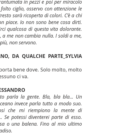
antumata in pezzi e poi per miracolo
folto ciglio, osservo con attenzione le
resto sarà ricoperta di colori. C’è a chi
non piace. Io non sono bene cosa dirti.
ci qualcosa di questa vita dolorante.
 a me non cambia nulla. I soldi a me,
 più, non servono.
ANO, DA QUALCHE PARTE_SYLVIA
mporta bene dove. Solo molto, molto
essuno ci va.
ESSANDRO
to parla la gente. Bla, bla bla... Un
L’oceano invece parla tutto a modo suo.
riosi che mi riempiono la mente di
Se potessi diventerei parte di esso.
a o una balena. Fino al mio ultimo
radiso.