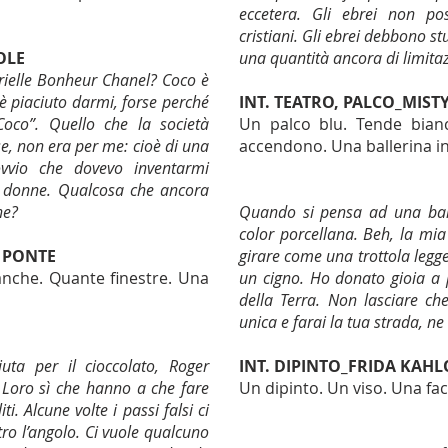
eccetera. Gli ebrei non 
cristiani. Gli ebrei debbono st
OLE
una quantità ancora di limitaz
rielle Bonheur Chanel? Coco è
è piaciuto darmi, forse perché
INT. TEATRO, PALCO_MIS
oco”. Quello che la società
Un palco blu. Tende bianc
e, non era per me: cioè di una
accendono. Una ballerina ini
ovvio che dovevo inventarmi
e donne. Qualcosa che ancora
ne?
Quando si pensa ad una ball
color porcellana. Beh, la mia
L PONTE
girare come una trottola le
 banche. Quante finestre. Una
un cigno. Ho donato gioia a p
della Terra. Non lasciare che
unica e farai la tua strada, n
uta per il cioccolato, Roger
INT. DIPINTO_FRIDA KAHL
! Loro sì che hanno a che fare
Un dipinto. Un viso. Una facc
i. Alcune volte i passi falsi ci
ro l’angolo. Ci vuole qualcuno