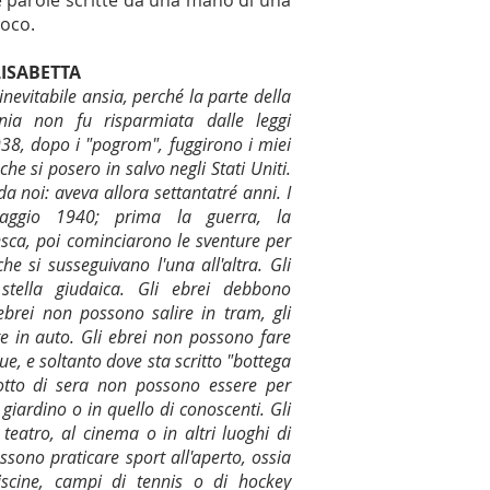
e parole scritte da una mano di una
uoco.
LISABETTA
inevitabile ansia, perché la parte della
nia non fu risparmiata dalle leggi
1938, dopo i "pogrom", fuggirono i miei
che si posero in salvo negli Stati Uniti.
 noi: aveva allora settantatré anni. I
aggio 1940; prima la guerra, la
desca, poi cominciarono le sventure per
che si susseguivano l'una all'altra. Gli
stella giudaica. Gli ebrei debbono
 ebrei non possono salire in tram, gli
 in auto. Gli ebrei non possono fare
que, e soltanto dove sta scritto "bottega
 otto di sera non possono essere per
 giardino o in quello di conoscenti. Gli
eatro, al cinema o in altri luoghi di
ssono praticare sport all'aperto, ossia
scine, campi di tennis o di hockey