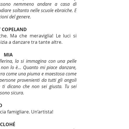
possono nemmeno andare a casa di
udiare soltanto nelle scuole ebraiche. E
ioni del genere.
TY COPELAND
he. Ma che meraviglia! Le luci si
zia a danzare tra tante altre.
MIA
erina, la si immagina con una pelle
 non lo è... Quanto mi piace danzare,
ggera come una piuma e maestosa come
ersone provenienti da tutti gli angoli
 ti dicano che non sei giusta. Tu sei
e sono sicura.
O
ia famigliare. Un’artista!
CLOHÉ