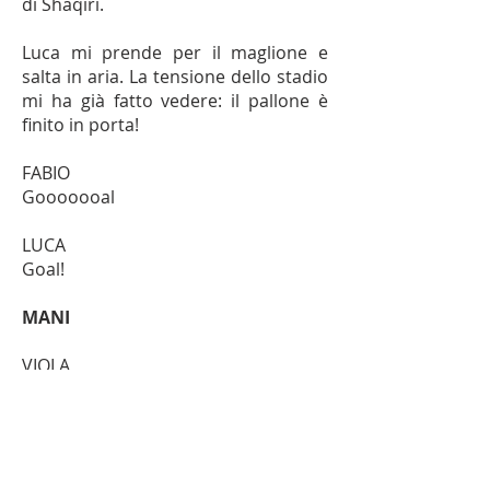
di Shaqiri.
Luca mi prende per il maglione e
salta in aria. La tensione dello stadio
mi ha già fatto vedere: il pallone è
finito in porta!
FABIO
Gooooooal
LUCA
Goal!
MANI
VIOLA
Una mano. A me le mani piacciono
tanto. Quella di mamma è sempre
morbida e profumata, forse sa di
pesca. Alcune volte sa anche di
smalto, a lei piace metterselo.