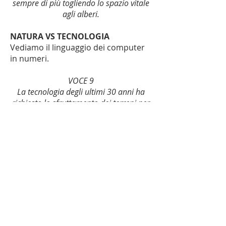
sempre di più togliendo lo spazio vitale
agli alberi.
NATURA VS TECNOLOGIA
Vediamo il linguaggio dei computer
in numeri.
VOCE 9
La tecnologia degli ultimi 30 anni ha
richiesto lo sfruttamento dei terreni per
l'estrazione di materie prime o
costruzioni di dighe e centrali elettriche
causando un’alterazione degli
ecosistemi.
I numeri spariscono. Vediamo un
albero con attaccato un computer.
VOCE 9
Negli ultimi anni la tecnologia però si
sta innovando. L’uomo sta cercando